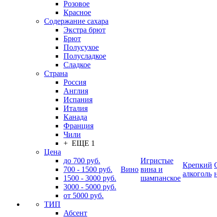
Розовое
Красное
Содержание сахара
Экстра брют
Брют
Полусухое
Полусладкое
Сладкое
Страна
Россия
Англия
Испания
Италия
Канада
Франция
Чили
+ ЕЩЕ 1
Цена
до 700 руб.
Игристые
Крепкий
700 - 1500 руб.
Вино
вина и
алкоголь
1500 - 3000 руб.
шампанское
3000 - 5000 руб.
от 5000 руб.
ТИП
Абсент