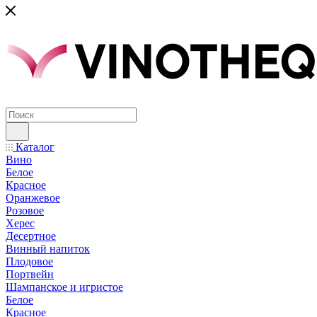
Каталог
Вино
Белое
Красное
Оранжевое
Розовое
Херес
Десертное
Винный напиток
Плодовое
Портвейн
Шампанское и игристое
Белое
Красное