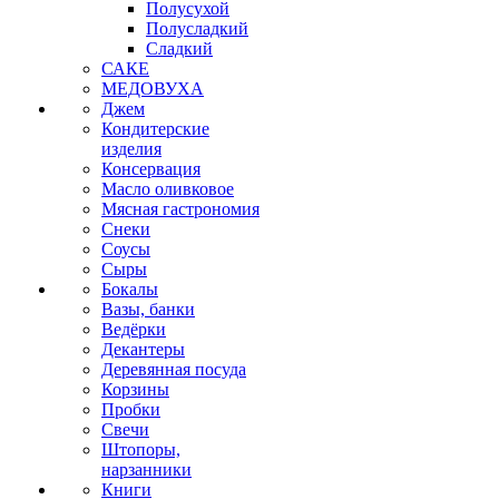
Полусухой
Полусладкий
Сладкий
САКЕ
МЕДОВУХА
Джем
Кондитерские
изделия
Консервация
Масло оливковое
Мясная гастрономия
Снеки
Соусы
Сыры
Бокалы
Вазы, банки
Ведёрки
Декантеры
Деревянная посуда
Корзины
Пробки
Свечи
Штопоры,
нарзанники
Книги