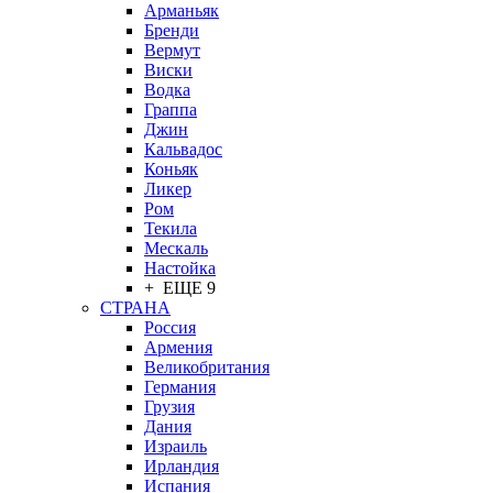
Арманьяк
Бренди
Вермут
Виски
Водка
Граппа
Джин
Кальвадос
Коньяк
Ликер
Ром
Текила
Мескаль
Настойка
+ ЕЩЕ 9
СТРАНА
Россия
Армения
Великобритания
Германия
Грузия
Дания
Израиль
Ирландия
Испания