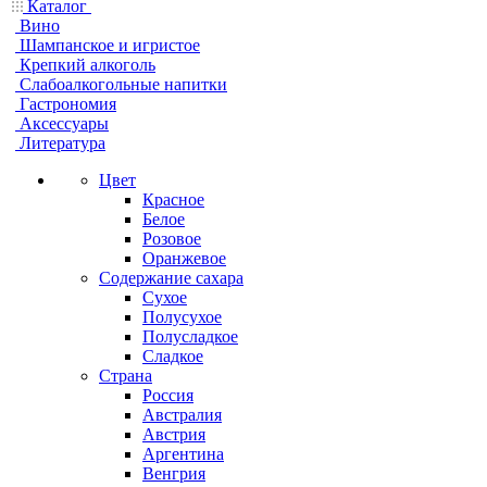
Каталог
Вино
Шампанское и игристое
Крепкий алкоголь
Слабоалкогольные напитки
Гастрономия
Аксессуары
Литература
Цвет
Красное
Белое
Розовое
Оранжевое
Содержание сахара
Сухое
Полусухое
Полусладкое
Сладкое
Страна
Россия
Австралия
Австрия
Аргентина
Венгрия