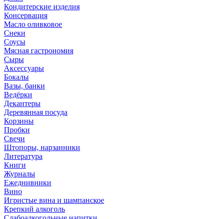
Кондитерские изделия
Консервация
Масло оливковое
Снеки
Соусы
Мясная гастрономия
Сыры
Аксессуары
Бокалы
Вазы, банки
Ведёрки
Декантеры
Деревянная посуда
Корзины
Пробки
Свечи
Штопоры, нарзанники
Литература
Книги
Журналы
Ежеднивники
Вино
Игристые вина и шампанское
Крепкий алкоголь
Слабоалкогольные напитки