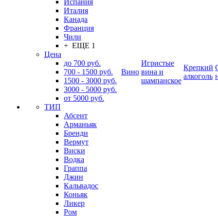
Испания
Италия
Канада
Франция
Чили
+ ЕЩЕ 1
Цена
до 700 руб.
Игристые
Крепкий
700 - 1500 руб.
Вино
вина и
алкоголь
1500 - 3000 руб.
шампанское
3000 - 5000 руб.
от 5000 руб.
ТИП
Абсент
Арманьяк
Бренди
Вермут
Виски
Водка
Граппа
Джин
Кальвадос
Коньяк
Ликер
Ром