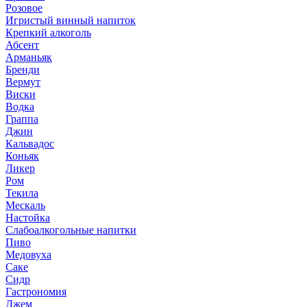
Розовое
Игристый винный напиток
Крепкий алкоголь
Абсент
Арманьяк
Бренди
Вермут
Виски
Водка
Граппа
Джин
Кальвадос
Коньяк
Ликер
Ром
Текила
Мескаль
Настойка
Слабоалкогольные напитки
Пиво
Медовуха
Саке
Сидр
Гастрономия
Джем