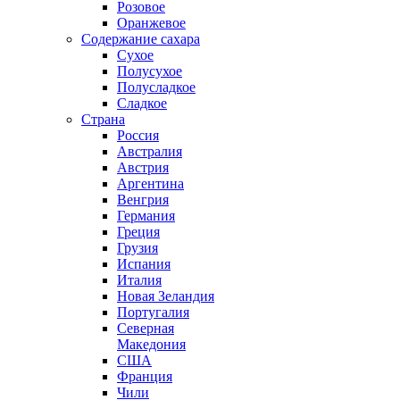
Розовое
Оранжевое
Содержание сахара
Сухое
Полусухое
Полусладкое
Сладкое
Страна
Россия
Австралия
Австрия
Аргентина
Венгрия
Германия
Греция
Грузия
Испания
Италия
Новая Зеландия
Португалия
Северная
Македония
США
Франция
Чили