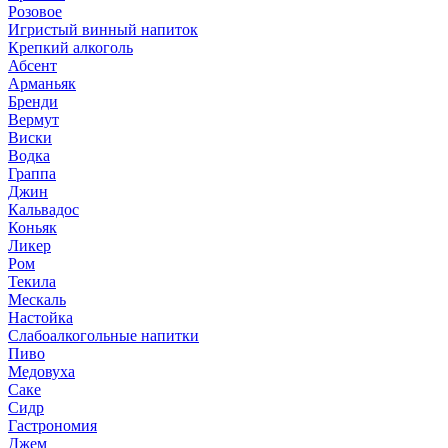
Розовое
Игристый винный напиток
Крепкий алкоголь
Абсент
Арманьяк
Бренди
Вермут
Виски
Водка
Граппа
Джин
Кальвадос
Коньяк
Ликер
Ром
Текила
Мескаль
Настойка
Слабоалкогольные напитки
Пиво
Медовуха
Саке
Сидр
Гастрономия
Джем