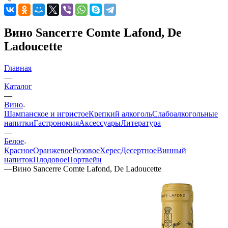
Вино Sancerre Comte Lafond, De
Ladoucette
Главная
—
Каталог
—
Вино
Шампанское и игристое
Крепкий алкоголь
Слабоалкогольные
напитки
Гастрономия
Аксессуары
Литература
—
Белое
Красное
Оранжевое
Розовое
Херес
Десертное
Винный
напиток
Плодовое
Портвейн
—
Вино Sancerre Comte Lafond, De Ladoucette