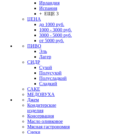
Ирландия
Испания
+ ЕЩЕ 3
ЦЕНА
до 1000 руб.
1000 - 3000 руб.
3000 - 5000 руб.
от 5000 руб.
ПИВО
Эль
Лагер
СИДР
Сухой
Полусухой
Полусладкий
Сладкий
САКЕ
МЕДОВУХА
Джем
Кондитерские
изделия
Консервация
Масло оливковое
Мясная гастрономия
Снеки