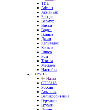
ТИП
Абсент
Арманьяк
Бренди
Вермут
Виски
Водка
Граппа
Джин
Кальвадос
Коньяк
Ликер
Ром
Текила
Мескаль
Настойка
СТРАНА
Назад
СТРАНА
Россия
Армения
Великобритания
Германия
Грузия
Дания