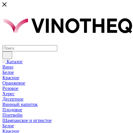
Каталог
Вино
Белое
Красное
Оранжевое
Розовое
Херес
Десертное
Винный напиток
Плодовое
Портвейн
Шампанское и игристое
Белое
Красное