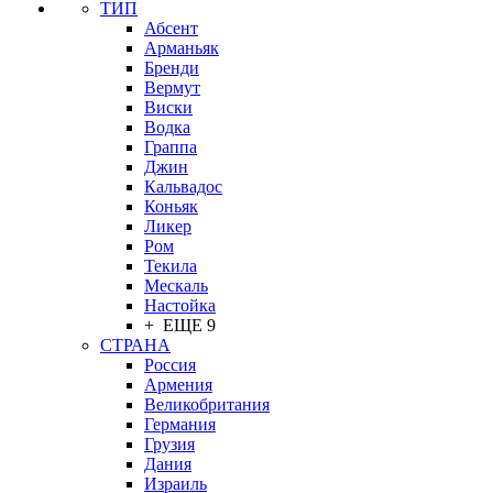
ТИП
Абсент
Арманьяк
Бренди
Вермут
Виски
Водка
Граппа
Джин
Кальвадос
Коньяк
Ликер
Ром
Текила
Мескаль
Настойка
+ ЕЩЕ 9
СТРАНА
Россия
Армения
Великобритания
Германия
Грузия
Дания
Израиль