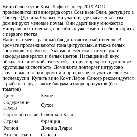
Вино белое сухое Комт Лафон Сансер 2019 АОС
производится из винограда сорта Совиньон Блан, растущего в
Сансере (Долина Луары). На участке, где высажены лозы,
доминируют меловые почвы. Они дарят вину множество
минеральных оттенков, способных уже сами по себе покорить
с первого глотка.
Напиток имеет красивый бледно-золотистый оттенок. В
аромате прослеживаются тона цитрусовых, а также белых
косточковых фруктов. Аккомпанементом к ним служат
аккорды минералов и белых цветов. Насыщенный вкус
обладает сливочной текстурой, которую прекрасно дополняет
хрустящая кислотность. Доминанта повторяет цитрусово-
фруктовые оттенки аромата и продолжает звучать в свежем
послевкусии. Купить вино Комт Лафон Сансер рекомендуется
к рыбе на пару, а также блюдам из морепродуктов (без
томатов)
Цвет
Белое
Содержание
Сухое
сахара
Сортовой состав
Совиньон Блан
Страна
Франция
Регион
Долина Луары
Аппелласьон
Сансер