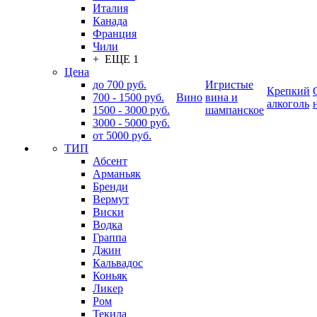
Италия
Канада
Франция
Чили
+ ЕЩЕ 1
Цена
до 700 руб.
Игристые
Крепкий
700 - 1500 руб.
Вино
вина и
алкоголь
1500 - 3000 руб.
шампанское
3000 - 5000 руб.
от 5000 руб.
ТИП
Абсент
Арманьяк
Бренди
Вермут
Виски
Водка
Граппа
Джин
Кальвадос
Коньяк
Ликер
Ром
Текила