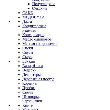
Полусладкий
Сладкий
САКЕ
МЕДОВУХА
Джем
Кондитерские
изделия
Консервация
Масло оливковое
Мясная гастрономия
Снеки
Соусы
Сыры
Бокалы
Вазы, банки
Ведёрки
Декантеры
Деревянная посуда
Корзины
Пробки
Свечи
Штопоры,
нарзанники
Книги
Журналы