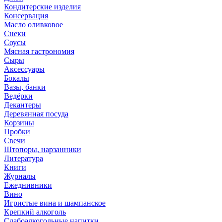
Кондитерские изделия
Консервация
Масло оливковое
Снеки
Соусы
Мясная гастрономия
Сыры
Аксессуары
Бокалы
Вазы, банки
Ведёрки
Декантеры
Деревянная посуда
Корзины
Пробки
Свечи
Штопоры, нарзанники
Литература
Книги
Журналы
Ежеднивники
Вино
Игристые вина и шампанское
Крепкий алкоголь
Слабоалкогольные напитки