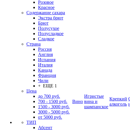
Розовое
Красное
Содержание сахара
Экстра брют
Брют
Полусухое
Полусладкое
Сладкое
Страна
Россия
Англия
Испания
Италия
Канада
Франция
Чили
+ ЕЩЕ 1
Цена
до 700 руб.
Игристые
Крепкий
700 - 1500 руб.
Вино
вина и
алкоголь
1500 - 3000 руб.
шампанское
3000 - 5000 руб.
от 5000 руб.
ТИП
Абсент