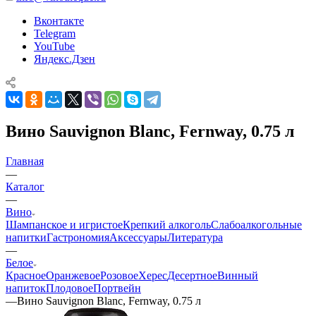
Вконтакте
Telegram
YouTube
Яндекс.Дзен
Вино Sauvignon Blanc, Fernway, 0.75 л
Главная
—
Каталог
—
Вино
Шампанское и игристое
Крепкий алкоголь
Слабоалкогольные
напитки
Гастрономия
Аксессуары
Литература
—
Белое
Красное
Оранжевое
Розовое
Херес
Десертное
Винный
напиток
Плодовое
Портвейн
—
Вино Sauvignon Blanc, Fernway, 0.75 л