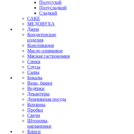
Полусухой
Полусладкий
Сладкий
САКЕ
МЕДОВУХА
Джем
Кондитерские
изделия
Консервация
Масло оливковое
Мясная гастрономия
Снеки
Соусы
Сыры
Бокалы
Вазы, банки
Ведёрки
Декантеры
Деревянная посуда
Корзины
Пробки
Свечи
Штопоры,
нарзанники
Книги