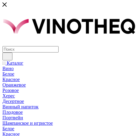
Каталог
Вино
Белое
Красное
Оранжевое
Розовое
Херес
Десертное
Винный напиток
Плодовое
Портвейн
Шампанское и игристое
Белое
Красное