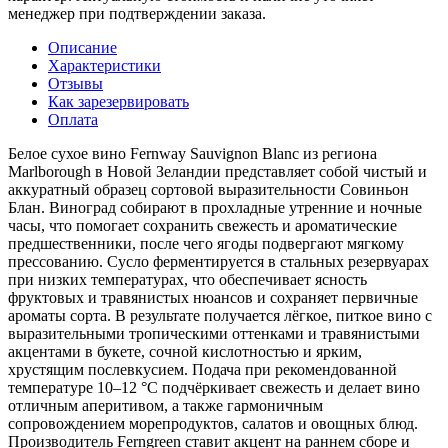
менеджер при подтверждении заказа.
Описание
Характеристики
Отзывы
Как зарезервировать
Оплата
Белое сухое вино Fernway Sauvignon Blanc из региона
Marlborough в Новой Зеландии представляет собой чистый и
аккуратный образец сортовой выразительности Совиньон
Блан. Виноград собирают в прохладные утренние и ночные
часы, что помогает сохранить свежесть и ароматические
предшественники, после чего ягоды подвергают мягкому
прессованию. Сусло ферментируется в стальных резервуарах
при низких температурах, что обеспечивает ясность
фруктовых и травянистых нюансов и сохраняет первичные
ароматы сорта. В результате получается лёгкое, питкое вино с
выразительными тропическими оттенками и травянистыми
акцентами в букете, сочной кислотностью и ярким,
хрустящим послевкусием. Подача при рекомендованной
температуре 10–12 °С подчёркивает свежесть и делает вино
отличным аперитивом, а также гармоничным
сопровождением морепродуктов, салатов и овощных блюд.
Производитель Ferngreen ставит акцент на раннем сборе и