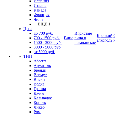
Испания
Италия
Канада
Франция
Чили
+ ЕЩЕ 1
Цена
до 700 руб.
Игристые
Крепкий
700 - 1500 руб.
Вино
вина и
алкоголь
1500 - 3000 руб.
шампанское
3000 - 5000 руб.
от 5000 руб.
ТИП
Абсент
Арманьяк
Бренди
Вермут
Виски
Водка
Граппа
Джин
Кальвадос
Коньяк
Ликер
Ром