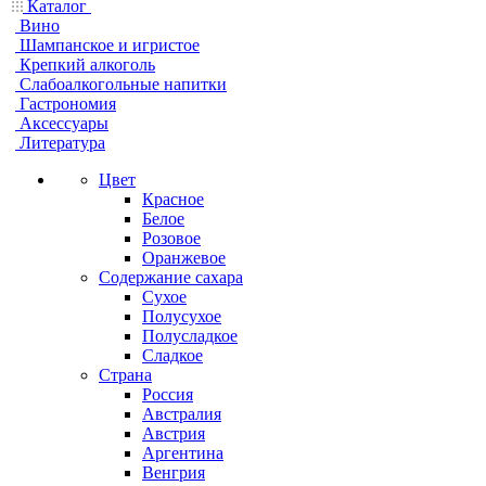
Каталог
Вино
Шампанское и игристое
Крепкий алкоголь
Слабоалкогольные напитки
Гастрономия
Аксессуары
Литература
Цвет
Красное
Белое
Розовое
Оранжевое
Содержание сахара
Сухое
Полусухое
Полусладкое
Сладкое
Страна
Россия
Австралия
Австрия
Аргентина
Венгрия