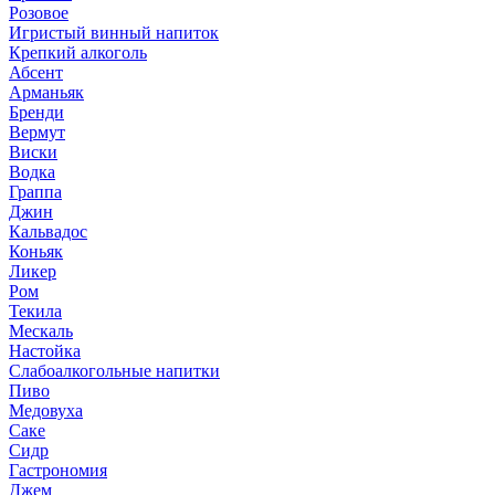
Розовое
Игристый винный напиток
Крепкий алкоголь
Абсент
Арманьяк
Бренди
Вермут
Виски
Водка
Граппа
Джин
Кальвадос
Коньяк
Ликер
Ром
Текила
Мескаль
Настойка
Слабоалкогольные напитки
Пиво
Медовуха
Саке
Сидр
Гастрономия
Джем