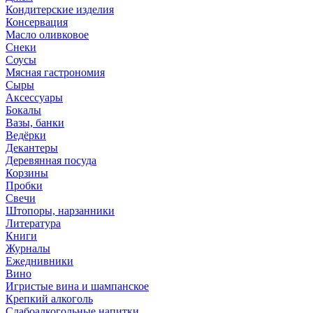
Кондитерские изделия
Консервация
Масло оливковое
Снеки
Соусы
Мясная гастрономия
Сыры
Аксессуары
Бокалы
Вазы, банки
Ведёрки
Декантеры
Деревянная посуда
Корзины
Пробки
Свечи
Штопоры, нарзанники
Литература
Книги
Журналы
Ежеднивники
Вино
Игристые вина и шампанское
Крепкий алкоголь
Слабоалкогольные напитки