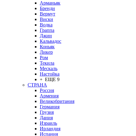
Арманьяк
Бренди
Вермут
Виски
Водка
Граппа
Джин
Кальвадос
Коньяк
Ликер
Ром
Текила
Мескаль
Настойка
+ ЕЩЕ 9
СТРАНА
Россия
Армения
Великобритания
Германия
Грузия
Дания
Израиль
Ирландия
Испания