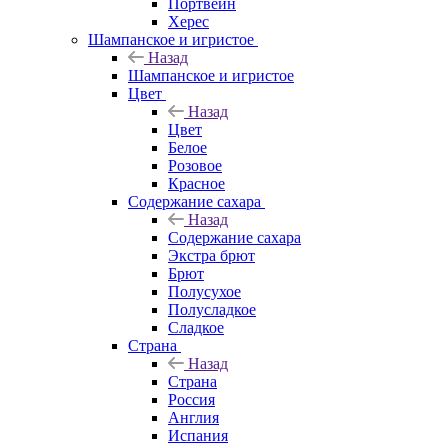
Портвейн
Херес
Шампанское и игристое
Назад
Шампанское и игристое
Цвет
Назад
Цвет
Белое
Розовое
Красное
Содержание сахара
Назад
Содержание сахара
Экстра брют
Брют
Полусухое
Полусладкое
Сладкое
Страна
Назад
Страна
Россия
Англия
Испания