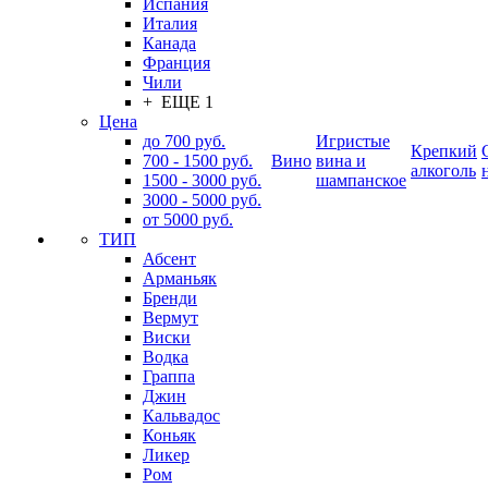
Испания
Италия
Канада
Франция
Чили
+ ЕЩЕ 1
Цена
до 700 руб.
Игристые
Крепкий
700 - 1500 руб.
Вино
вина и
алкоголь
1500 - 3000 руб.
шампанское
3000 - 5000 руб.
от 5000 руб.
ТИП
Абсент
Арманьяк
Бренди
Вермут
Виски
Водка
Граппа
Джин
Кальвадос
Коньяк
Ликер
Ром