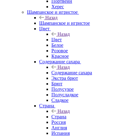
Портвейн
Херес
Шампанское и игристое
Назад
Шампанское и игристое
Цвет
Назад
Цвет
Белое
Розовое
Красное
Содержание сахара
Назад
Содержание сахара
Экстра брют
Брют
Полусухое
Полусладкое
Сладкое
Страна
Назад
Страна
Россия
Англия
Испания