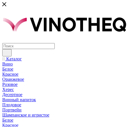
Каталог
Вино
Белое
Красное
Оранжевое
Розовое
Херес
Десертное
Винный напиток
Плодовое
Портвейн
Шампанское и игристое
Белое
Красное