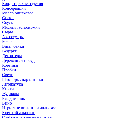
Кондитерские изделия
Консервация
Масло оливковое
Снеки
Соусы
Мясная гастрономия
Сыры
Аксессуары
Бокалы
Вазы, банки
Ведёрки
Декантеры
Деревянная посуда
Корзины
Пробки
Свечи
Штопоры, нарзанники
Литература
Книги
Журналы
Ежеднивники
Вино
Игристые вина и шампанское
Крепкий алкоголь
Слабоалкогольные напитки