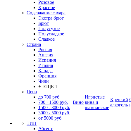
Розовое
Красное
Содержание сахара
Экстра брют
Брют
Полусухое
Полусладкое
Сладкое
Страна
Россия
Англия
Испания
Италия
Канада
Франция
Чили
+ ЕЩЕ 1
Цена
до 700 руб.
Игристые
Крепкий
700 - 1500 руб.
Вино
вина и
алкоголь
1500 - 3000 руб.
шампанское
3000 - 5000 руб.
от 5000 руб.
ТИП
Абсент