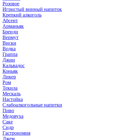
Розовое
Игристый винный напиток
Крепкий алкоголь
Абсент
Арманьяк
Бренди
Вермут
Виски
Водка
Граппа
Джин
Кальвадос
Коньяк
Ликер
Ром
Текила
Мескаль
Настойка
Слабоалкогольные напитки
Пиво
Медовуха
Саке
Сидр
Гастрономия
Джем