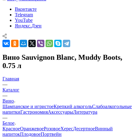
Вконтакте
Telegram
YouTube
Яндекс.Дзен
Вино Sauvignon Blanc, Muddy Boots,
0.75 л
Главная
—
Каталог
—
Вино
Шампанское и игристое
Крепкий алкоголь
Слабоалкогольные
напитки
Гастрономия
Аксессуары
Литература
—
Белое
Красное
Оранжевое
Розовое
Херес
Десертное
Винный
напиток
Плодовое
Портвейн