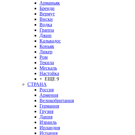
Арманьяк
Бренди
Вермут
Виски
Водка
Граппа
Джин
Кальвадос
Коньяк
Ликер
Ром
Текила
Мескаль
Настойка
+ ЕЩЕ 9
СТРАНА
Россия
Армения
Великобритания
Германия
Грузия
Дания
Израиль
Ирландия
Испания