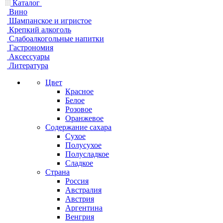
Каталог
Вино
Шампанское и игристое
Крепкий алкоголь
Слабоалкогольные напитки
Гастрономия
Аксессуары
Литература
Цвет
Красное
Белое
Розовое
Оранжевое
Содержание сахара
Сухое
Полусухое
Полусладкое
Сладкое
Страна
Россия
Австралия
Австрия
Аргентина
Венгрия