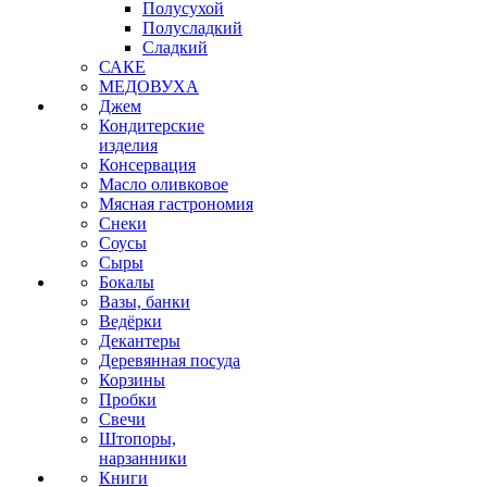
Полусухой
Полусладкий
Сладкий
САКЕ
МЕДОВУХА
Джем
Кондитерские
изделия
Консервация
Масло оливковое
Мясная гастрономия
Снеки
Соусы
Сыры
Бокалы
Вазы, банки
Ведёрки
Декантеры
Деревянная посуда
Корзины
Пробки
Свечи
Штопоры,
нарзанники
Книги