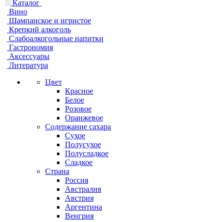
Каталог
Вино
Шампанское и игристое
Крепкий алкоголь
Слабоалкогольные напитки
Гастрономия
Аксессуары
Литература
Цвет
Красное
Белое
Розовое
Оранжевое
Содержание сахара
Сухое
Полусухое
Полусладкое
Сладкое
Страна
Россия
Австралия
Австрия
Аргентина
Венгрия