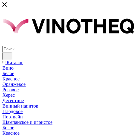
Каталог
Вино
Белое
Красное
Оранжевое
Розовое
Херес
Десертное
Винный напиток
Плодовое
Портвейн
Шампанское и игристое
Белое
Красное