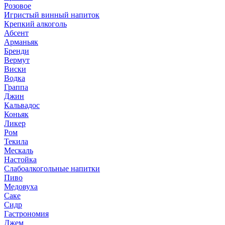
Розовое
Игристый винный напиток
Крепкий алкоголь
Абсент
Арманьяк
Бренди
Вермут
Виски
Водка
Граппа
Джин
Кальвадос
Коньяк
Ликер
Ром
Текила
Мескаль
Настойка
Слабоалкогольные напитки
Пиво
Медовуха
Саке
Сидр
Гастрономия
Джем