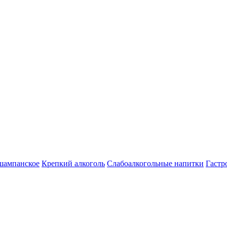
шампанское
Крепкий алкоголь
Слабоалкогольные напитки
Гастр