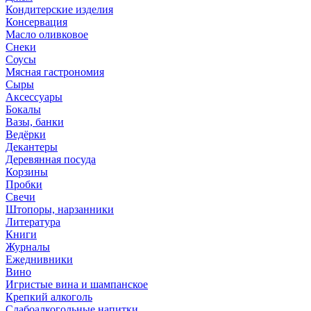
Кондитерские изделия
Консервация
Масло оливковое
Снеки
Соусы
Мясная гастрономия
Сыры
Аксессуары
Бокалы
Вазы, банки
Ведёрки
Декантеры
Деревянная посуда
Корзины
Пробки
Свечи
Штопоры, нарзанники
Литература
Книги
Журналы
Ежеднивники
Вино
Игристые вина и шампанское
Крепкий алкоголь
Слабоалкогольные напитки