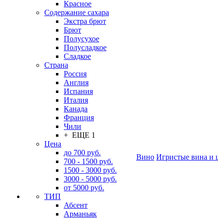
Красное
Содержание сахара
Экстра брют
Брют
Полусухое
Полусладкое
Сладкое
Страна
Россия
Англия
Испания
Италия
Канада
Франция
Чили
+ ЕЩЕ 1
Цена
до 700 руб.
Вино
Игристые вина и 
700 - 1500 руб.
1500 - 3000 руб.
3000 - 5000 руб.
от 5000 руб.
ТИП
Абсент
Арманьяк