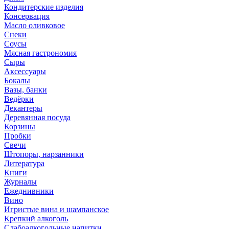
Кондитерские изделия
Консервация
Масло оливковое
Снеки
Соусы
Мясная гастрономия
Сыры
Аксессуары
Бокалы
Вазы, банки
Ведёрки
Декантеры
Деревянная посуда
Корзины
Пробки
Свечи
Штопоры, нарзанники
Литература
Книги
Журналы
Ежеднивники
Вино
Игристые вина и шампанское
Крепкий алкоголь
Слабоалкогольные напитки