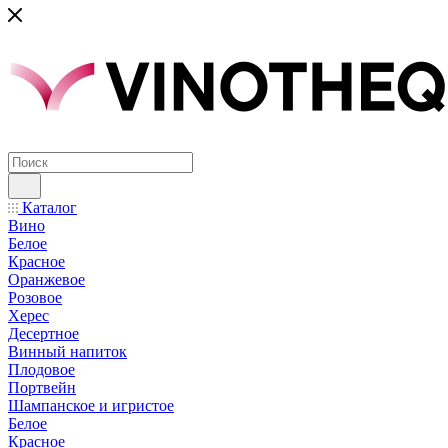
Каталог
Вино
Белое
Красное
Оранжевое
Розовое
Херес
Десертное
Винный напиток
Плодовое
Портвейн
Шампанское и игристое
Белое
Красное