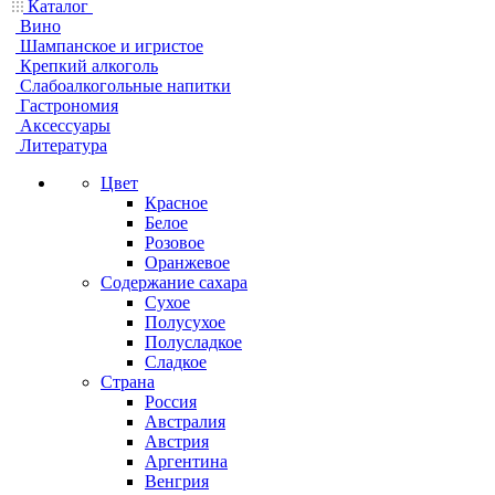
Каталог
Вино
Шампанское и игристое
Крепкий алкоголь
Слабоалкогольные напитки
Гастрономия
Аксессуары
Литература
Цвет
Красное
Белое
Розовое
Оранжевое
Содержание сахара
Сухое
Полусухое
Полусладкое
Сладкое
Страна
Россия
Австралия
Австрия
Аргентина
Венгрия