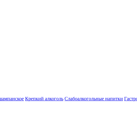
шампанское
Крепкий алкоголь
Слабоалкогольные напитки
Гастр