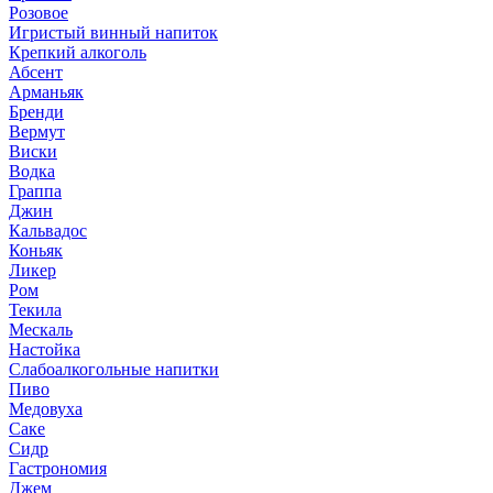
Розовое
Игристый винный напиток
Крепкий алкоголь
Абсент
Арманьяк
Бренди
Вермут
Виски
Водка
Граппа
Джин
Кальвадос
Коньяк
Ликер
Ром
Текила
Мескаль
Настойка
Слабоалкогольные напитки
Пиво
Медовуха
Саке
Сидр
Гастрономия
Джем