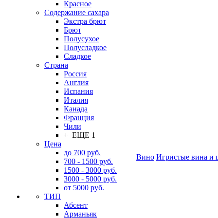
Красное
Содержание сахара
Экстра брют
Брют
Полусухое
Полусладкое
Сладкое
Страна
Россия
Англия
Испания
Италия
Канада
Франция
Чили
+ ЕЩЕ 1
Цена
до 700 руб.
Вино
Игристые вина и 
700 - 1500 руб.
1500 - 3000 руб.
3000 - 5000 руб.
от 5000 руб.
ТИП
Абсент
Арманьяк