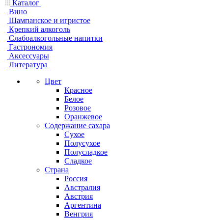
Каталог
Вино
Шампанское и игристое
Крепкий алкоголь
Слабоалкогольные напитки
Гастрономия
Аксессуары
Литература
Цвет
Красное
Белое
Розовое
Оранжевое
Содержание сахара
Сухое
Полусухое
Полусладкое
Сладкое
Страна
Россия
Австралия
Австрия
Аргентина
Венгрия