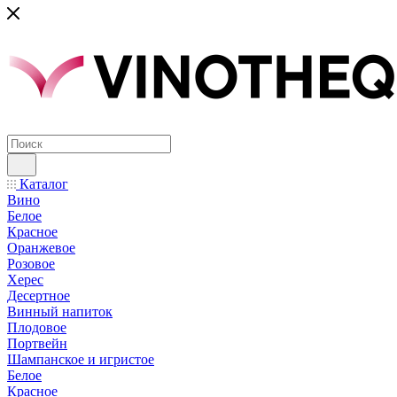
Каталог
Вино
Белое
Красное
Оранжевое
Розовое
Херес
Десертное
Винный напиток
Плодовое
Портвейн
Шампанское и игристое
Белое
Красное