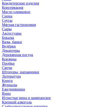
Кондитерские изделия
Консервация
Масло оливковое
Снеки
Соусы
Мясная гастрономия
Сыры
Аксессуары
Бокалы
Вазы, банки
Ведёрки
Декантеры
Деревянная посуда
Корзины
Пробки
Свечи
Штопоры, нарзанники
Литература
Книги
Журналы
Ежеднивники
Вино
Игристые вина и шампанское
Крепкий алкоголь
Слабоалкогольные напитки