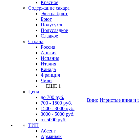
Красное
Содержание сахара
Экстра брют
Брют
Полусухое
Полусладкое
Сладкое
Страна
Россия
Англия
Испания
Италия
Канада
Франция
Чили
+ ЕЩЕ 1
Цена
до 700 руб.
Вино
Игристые вина и 
700 - 1500 руб.
1500 - 3000 руб.
3000 - 5000 руб.
от 5000 руб.
ТИП
Абсент
Арманьяк