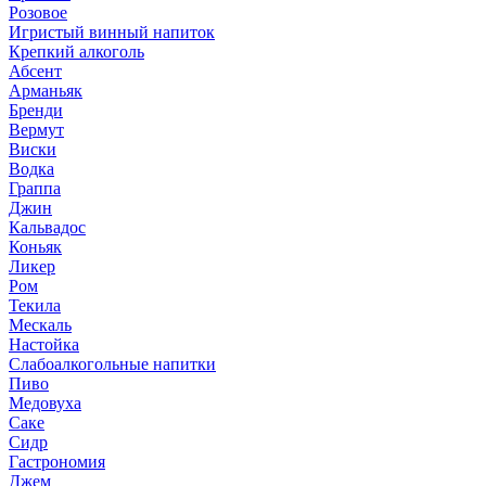
Розовое
Игристый винный напиток
Крепкий алкоголь
Абсент
Арманьяк
Бренди
Вермут
Виски
Водка
Граппа
Джин
Кальвадос
Коньяк
Ликер
Ром
Текила
Мескаль
Настойка
Слабоалкогольные напитки
Пиво
Медовуха
Саке
Сидр
Гастрономия
Джем