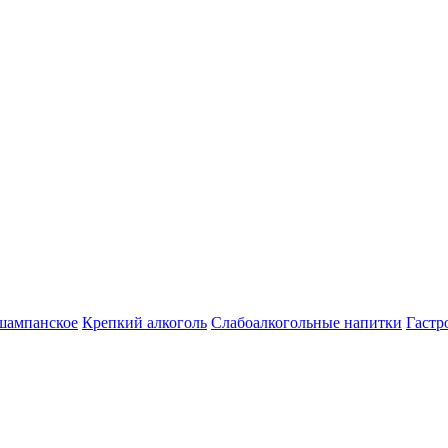
шампанское
Крепкий алкоголь
Слабоалкогольные напитки
Гастр