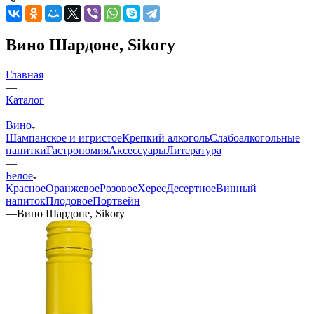
Вино Шардоне, Sikory
Главная
—
Каталог
—
Вино
Шампанское и игристое
Крепкий алкоголь
Слабоалкогольные
напитки
Гастрономия
Аксессуары
Литература
—
Белое
Красное
Оранжевое
Розовое
Херес
Десертное
Винный
напиток
Плодовое
Портвейн
—
Вино Шардоне, Sikory