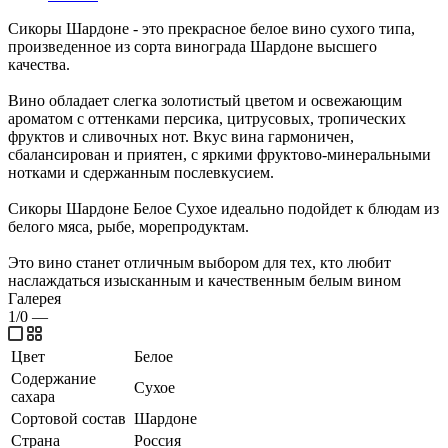
Сикоры Шардоне - это прекрасное белое вино сухого типа,
произведенное из сорта винограда Шардоне высшего
качества.
Вино обладает слегка золотистый цветом и освежающим
ароматом с оттенками персика, цитрусовых, тропических
фруктов и сливочных нот. Вкус вина гармоничен,
сбалансирован и приятен, с яркими фруктово-минеральными
нотками и сдержанным послевкусием.
Сикоры Шардоне Белое Сухое идеально подойдет к блюдам из
белого мяса, рыбе, морепродуктам.
Это вино станет отличным выбором для тех, кто любит
наслаждаться изысканным и качественным белым вином
Галерея
1/0
—
Цвет
Белое
Содержание
Сухое
сахара
Сортовой состав
Шардоне
Страна
Россия