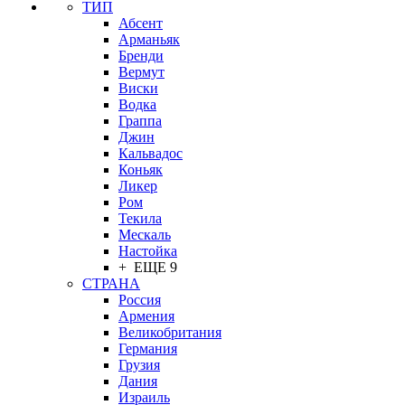
ТИП
Абсент
Арманьяк
Бренди
Вермут
Виски
Водка
Граппа
Джин
Кальвадос
Коньяк
Ликер
Ром
Текила
Мескаль
Настойка
+ ЕЩЕ 9
СТРАНА
Россия
Армения
Великобритания
Германия
Грузия
Дания
Израиль