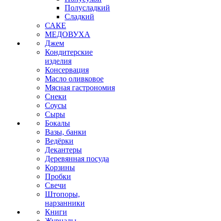
Полусладкий
Сладкий
САКЕ
МЕДОВУХА
Джем
Кондитерские
изделия
Консервация
Масло оливковое
Мясная гастрономия
Снеки
Соусы
Сыры
Бокалы
Вазы, банки
Ведёрки
Декантеры
Деревянная посуда
Корзины
Пробки
Свечи
Штопоры,
нарзанники
Книги
Журналы