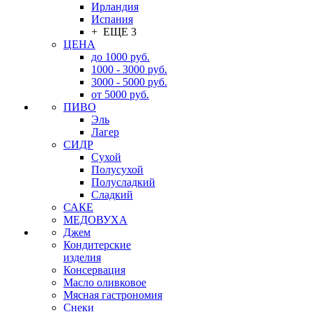
Ирландия
Испания
+ ЕЩЕ 3
ЦЕНА
до 1000 руб.
1000 - 3000 руб.
3000 - 5000 руб.
от 5000 руб.
ПИВО
Эль
Лагер
СИДР
Сухой
Полусухой
Полусладкий
Сладкий
САКЕ
МЕДОВУХА
Джем
Кондитерские
изделия
Консервация
Масло оливковое
Мясная гастрономия
Снеки