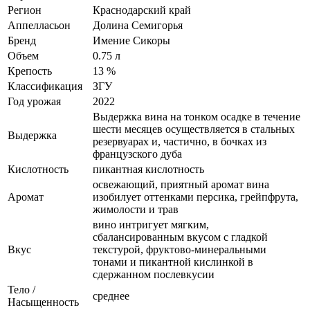
Регион
Краснодарский край
Аппелласьон
Долина Семигорья
Бренд
Имение Сикоры
Объем
0.75 л
Крепость
13 %
Классификация
ЗГУ
Год урожая
2022
Выдержка вина на тонком осадке в течение
шести месяцев осуществляется в стальных
Выдержка
резервуарах и, частично, в бочках из
французского дуба
Кислотность
пикантная кислотность
освежающий, приятный аромат вина
Аромат
изобилует оттенками персика, грейпфрута,
жимолости и трав
вино интригует мягким,
сбалансированным вкусом с гладкой
Вкус
текстурой, фруктово-минеральными
тонами и пикантной кислинкой в
сдержанном послевкусии
Тело /
среднее
Насыщенность