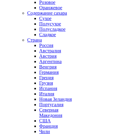
Розовое
Оранжевое
Содержание сахара
Сухое
Полусухое
Полусладкое
Сладкое
Страна
Россия
Австралия
Австрия
Аргентина
Венгрия
Германия
Греция
Грузия
Испания
Италия
Новая Зеландия
Португалия
Северная
Македония
США
Франция
Чили