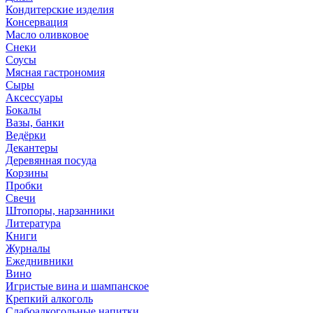
Кондитерские изделия
Консервация
Масло оливковое
Снеки
Соусы
Мясная гастрономия
Сыры
Аксессуары
Бокалы
Вазы, банки
Ведёрки
Декантеры
Деревянная посуда
Корзины
Пробки
Свечи
Штопоры, нарзанники
Литература
Книги
Журналы
Ежеднивники
Вино
Игристые вина и шампанское
Крепкий алкоголь
Слабоалкогольные напитки