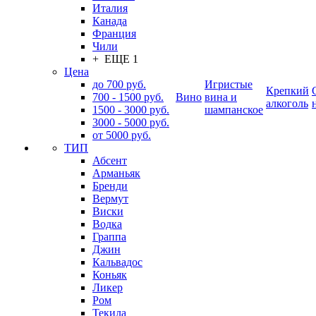
Италия
Канада
Франция
Чили
+ ЕЩЕ 1
Цена
до 700 руб.
Игристые
Крепкий
700 - 1500 руб.
Вино
вина и
алкоголь
1500 - 3000 руб.
шампанское
3000 - 5000 руб.
от 5000 руб.
ТИП
Абсент
Арманьяк
Бренди
Вермут
Виски
Водка
Граппа
Джин
Кальвадос
Коньяк
Ликер
Ром
Текила