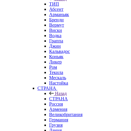
ТИП
Абсент
Арманьяк
Бренди
Вермут
Виски
Водка
Граппа
Джин
Кальвадос
Коньяк
Ликер
Ром
Текила
Мескаль
Настойка
СТРАНА
Назад
СТРАНА
Россия
Армения
Великобритания
Германия
Грузия
Дания