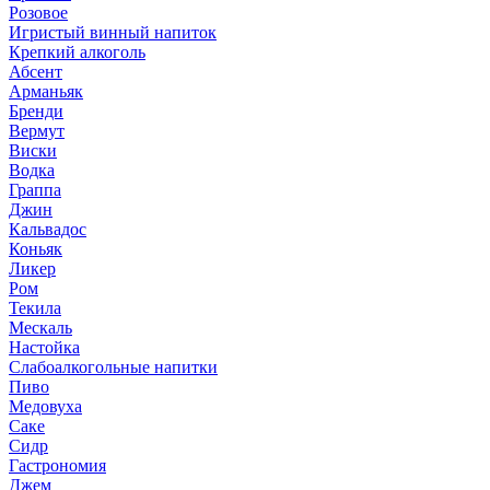
Розовое
Игристый винный напиток
Крепкий алкоголь
Абсент
Арманьяк
Бренди
Вермут
Виски
Водка
Граппа
Джин
Кальвадос
Коньяк
Ликер
Ром
Текила
Мескаль
Настойка
Слабоалкогольные напитки
Пиво
Медовуха
Саке
Сидр
Гастрономия
Джем