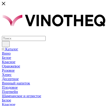
Каталог
Вино
Белое
Красное
Оранжевое
Розовое
Херес
Десертное
Винный напиток
Плодовое
Портвейн
Шампанское и игристое
Белое
Красное