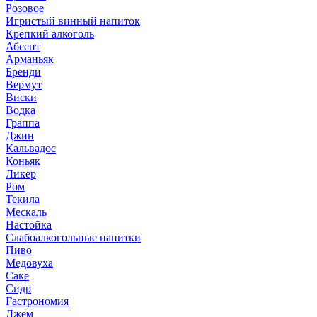
Розовое
Игристый винный напиток
Крепкий алкоголь
Абсент
Арманьяк
Бренди
Вермут
Виски
Водка
Граппа
Джин
Кальвадос
Коньяк
Ликер
Ром
Текила
Мескаль
Настойка
Слабоалкогольные напитки
Пиво
Медовуха
Саке
Сидр
Гастрономия
Джем