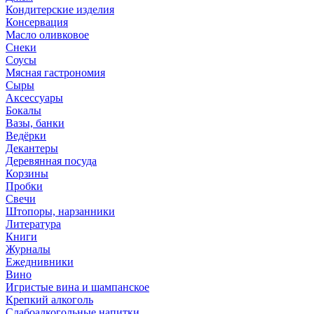
Кондитерские изделия
Консервация
Масло оливковое
Снеки
Соусы
Мясная гастрономия
Сыры
Аксессуары
Бокалы
Вазы, банки
Ведёрки
Декантеры
Деревянная посуда
Корзины
Пробки
Свечи
Штопоры, нарзанники
Литература
Книги
Журналы
Ежеднивники
Вино
Игристые вина и шампанское
Крепкий алкоголь
Слабоалкогольные напитки