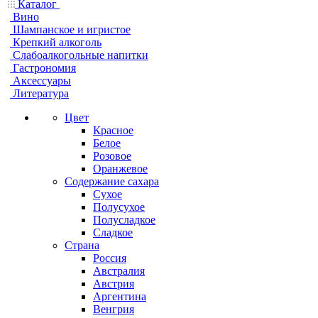
Каталог
Вино
Шампанское и игристое
Крепкий алкоголь
Слабоалкогольные напитки
Гастрономия
Аксессуары
Литература
Цвет
Красное
Белое
Розовое
Оранжевое
Содержание сахара
Сухое
Полусухое
Полусладкое
Сладкое
Страна
Россия
Австралия
Австрия
Аргентина
Венгрия