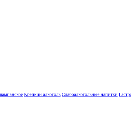
шампанское
Крепкий алкоголь
Слабоалкогольные напитки
Гастр