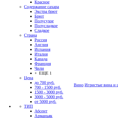
Красное
Содержание сахара
Экстра брют
Брют
Полусухое
Полусладкое
Сладкое
Страна
Россия
Англия
Испания
Италия
Канада
Франция
Чили
+ ЕЩЕ 1
Цена
до 700 руб.
Вино
Игристые вина и 
700 - 1500 руб.
1500 - 3000 руб.
3000 - 5000 руб.
от 5000 руб.
ТИП
Абсент
Арманьяк