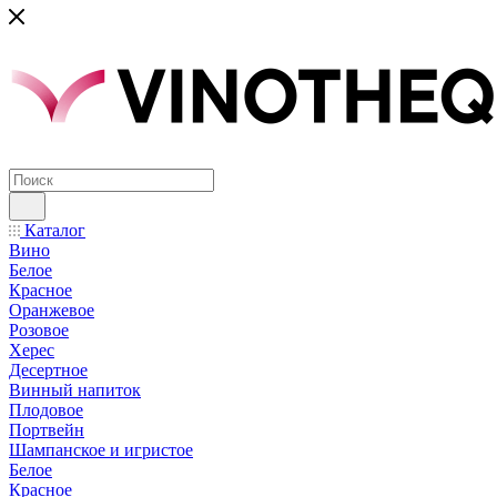
Каталог
Вино
Белое
Красное
Оранжевое
Розовое
Херес
Десертное
Винный напиток
Плодовое
Портвейн
Шампанское и игристое
Белое
Красное