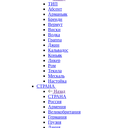
ТИП
Абсент
Арманьяк
Бренди
Вермут
Виски
Водка
Граппа
Джин
Кальвадос
Коньяк
Ликер
Ром
Текила
Мескаль
Настойка
СТРАНА
Назад
СТРАНА
Россия
Армения
Великобритания
Германия
Грузия
Дания