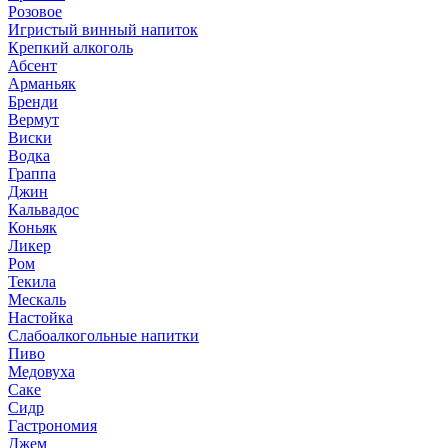
Розовое
Игристый винный напиток
Крепкий алкоголь
Абсент
Арманьяк
Бренди
Вермут
Виски
Водка
Граппа
Джин
Кальвадос
Коньяк
Ликер
Ром
Текила
Мескаль
Настойка
Слабоалкогольные напитки
Пиво
Медовуха
Саке
Сидр
Гастрономия
Джем