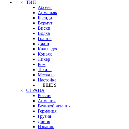
ТИП
Абсент
Арманьяк
Бренди
Вермут
Виски
Водка
Граппа
Джин
Кальвадос
Коньяк
Ликер
Ром
Текила
Мескаль
Настойка
+ ЕЩЕ 9
СТРАНА
Россия
Армения
Великобритания
Германия
Грузия
Дания
Израиль