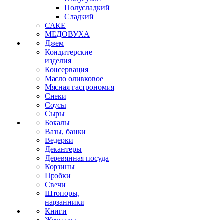
Полусладкий
Сладкий
САКЕ
МЕДОВУХА
Джем
Кондитерские
изделия
Консервация
Масло оливковое
Мясная гастрономия
Снеки
Соусы
Сыры
Бокалы
Вазы, банки
Ведёрки
Декантеры
Деревянная посуда
Корзины
Пробки
Свечи
Штопоры,
нарзанники
Книги
Журналы