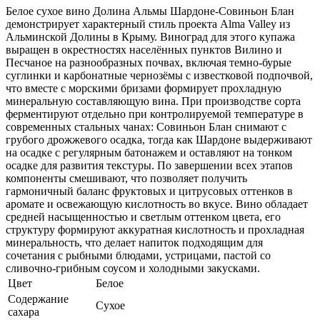
Белое сухое вино Долина Альмы Шардоне-Совиньон Блан
демонстрирует характерный стиль проекта Alma Valley из
Альминской Долины в Крыму. Виноград для этого купажа
выращен в окрестностях населённых пунктов Вилино и
Песчаное на разнообразных почвах, включая темно-бурые
суглинки и карбонатные чернозёмы с известковой подпочвой,
что вместе с морскими бризами формирует прохладную
минеральную составляющую вина. При производстве сорта
ферментируют отдельно при контролируемой температуре в
современных стальных чанах: Совиньон Блан снимают с
грубого дрожжевого осадка, тогда как Шардоне выдерживают
на осадке с регулярным батонажем и оставляют на тонком
осадке для развития текстуры. По завершении всех этапов
компоненты смешивают, что позволяет получить
гармоничный баланс фруктовых и цитрусовых оттенков в
аромате и освежающую кислотность во вкусе. Вино обладает
средней насыщенностью и светлым оттенком цвета, его
структуру формируют аккуратная кислотность и прохладная
минеральность, что делает напиток подходящим для
сочетания с рыбными блюдами, устрицами, пастой со
сливочно-грибным соусом и холодными закусками.
Цвет
Белое
Содержание
Сухое
сахара