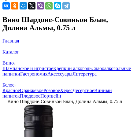
Вино Шардоне-Совиньон Блан,
Долина Альмы, 0.75 л
Главная
—
Каталог
—
Вино
Шампанское и игристое
Крепкий алкоголь
Слабоалкогольные
напитки
Гастрономия
Аксессуары
Литература
—
Белое
Красное
Оранжевое
Розовое
Херес
Десертное
Винный
напиток
Плодовое
Портвейн
—
Вино Шардоне-Совиньон Блан, Долина Альмы, 0.75 л