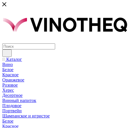
Каталог
Вино
Белое
Красное
Оранжевое
Розовое
Херес
Десертное
Винный напиток
Плодовое
Портвейн
Шампанское и игристое
Белое
Красное