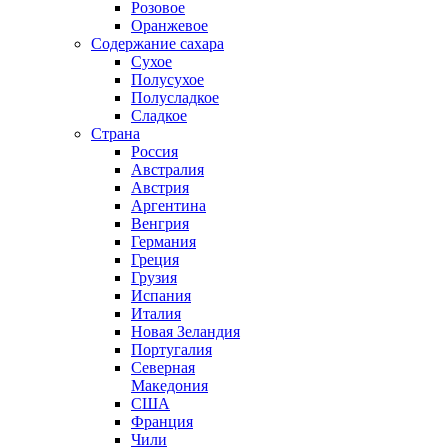
Розовое
Оранжевое
Содержание сахара
Сухое
Полусухое
Полусладкое
Сладкое
Страна
Россия
Австралия
Австрия
Аргентина
Венгрия
Германия
Греция
Грузия
Испания
Италия
Новая Зеландия
Португалия
Северная
Македония
США
Франция
Чили