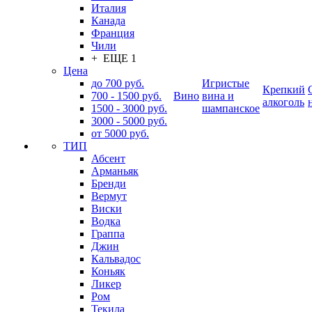
Италия
Канада
Франция
Чили
+ ЕЩЕ 1
Цена
до 700 руб.
Игристые
Крепкий
700 - 1500 руб.
Вино
вина и
алкоголь
1500 - 3000 руб.
шампанское
3000 - 5000 руб.
от 5000 руб.
ТИП
Абсент
Арманьяк
Бренди
Вермут
Виски
Водка
Граппа
Джин
Кальвадос
Коньяк
Ликер
Ром
Текила