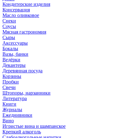
Кондитерские изделия
Консервация
Масло оливковое
Снеки
Соусы
Мясная гастрономия
Сыры
Аксессуары
Бокалы
Вазы, банки
Ведёрки
Декантеры
Деревянная посуда
Корзины
Пробки
Свечи
Штопоры, нарзанники
Литература
Книги
Журналы
Ежеднивники
Вино
Игристые вина и шампанское
Крепкий алкоголь
Слабоалкогольные напитки