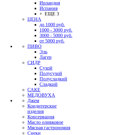
Ирландия
Испания
+ ЕЩЕ 3
ЦЕНА
до 1000 руб.
1000 - 3000 руб.
3000 - 5000 руб.
от 5000 руб.
ПИВО
Эль
Лагер
СИДР
Сухой
Полусухой
Полусладкий
Сладкий
САКЕ
МЕДОВУХА
Джем
Кондитерские
изделия
Консервация
Масло оливковое
Мясная гастрономия
Снеки