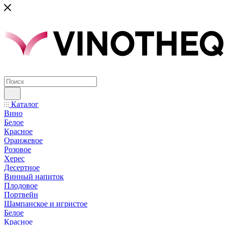
Каталог
Вино
Белое
Красное
Оранжевое
Розовое
Херес
Десертное
Винный напиток
Плодовое
Портвейн
Шампанское и игристое
Белое
Красное