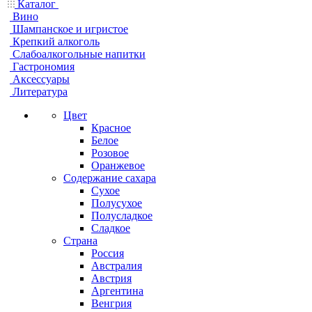
Каталог
Вино
Шампанское и игристое
Крепкий алкоголь
Слабоалкогольные напитки
Гастрономия
Аксессуары
Литература
Цвет
Красное
Белое
Розовое
Оранжевое
Содержание сахара
Сухое
Полусухое
Полусладкое
Сладкое
Страна
Россия
Австралия
Австрия
Аргентина
Венгрия