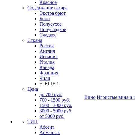
Красное
Содержание сахара
Экстра брют
Брют
Полусухое
Полусладкое
Сладкое
Страна
Россия
Англия
Испания
Италия
Канада
Франция
Чили
+ ЕЩЕ 1
Цена
до 700 руб.
Вино
Игристые вина и 
700 - 1500 руб.
1500 - 3000 руб.
3000 - 5000 руб.
от 5000 руб.
ТИП
Абсент
Арманьяк