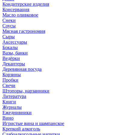
Кондитерские изделия
Консервация
Масло оливковое
Снеки
Соусы
Мясная гастрономия
Сыры
Аксессуары
Бокалы
Вазы, банки
Ведёрки
Декантеры
Деревянная посуда
Корзины
Пробки
Свечи
Штопоры, нарзанники
Литература
Книги
Журналы
Ежеднивники
Вино
Игристые вина и шампанское
Крепкий алкоголь
Слабоалкогольные напитки