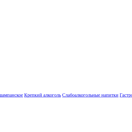
шампанское
Крепкий алкоголь
Слабоалкогольные напитки
Гастр