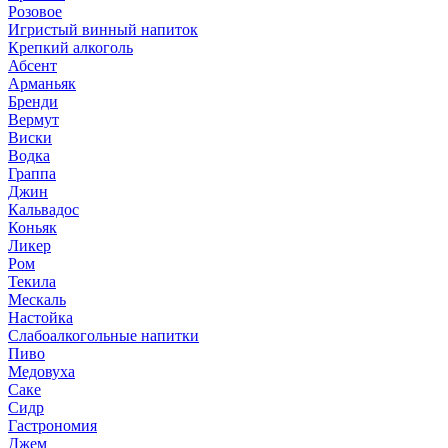
Розовое
Игристый винный напиток
Крепкий алкоголь
Абсент
Арманьяк
Бренди
Вермут
Виски
Водка
Граппа
Джин
Кальвадос
Коньяк
Ликер
Ром
Текила
Мескаль
Настойка
Слабоалкогольные напитки
Пиво
Медовуха
Саке
Сидр
Гастрономия
Джем