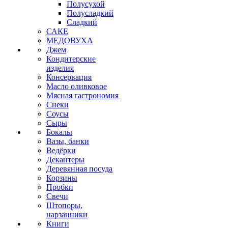
Полусухой
Полусладкий
Сладкий
САКЕ
МЕДОВУХА
Джем
Кондитерские
изделия
Консервация
Масло оливковое
Мясная гастрономия
Снеки
Соусы
Сыры
Бокалы
Вазы, банки
Ведёрки
Декантеры
Деревянная посуда
Корзины
Пробки
Свечи
Штопоры,
нарзанники
Книги