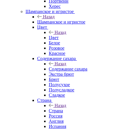
Портвейн
Херес
Шампанское и игристое
Назад
Шампанское и игристое
Цвет
Назад
Цвет
Белое
Розовое
Красное
Содержание сахара
Назад
Содержание сахара
Экстра брют
Брют
Полусухое
Полусладкое
Сладкое
Страна
Назад
Страна
Россия
Англия
Испания