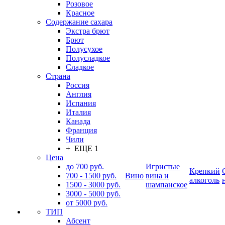
Розовое
Красное
Содержание сахара
Экстра брют
Брют
Полусухое
Полусладкое
Сладкое
Страна
Россия
Англия
Испания
Италия
Канада
Франция
Чили
+ ЕЩЕ 1
Цена
до 700 руб.
Игристые
Крепкий
700 - 1500 руб.
Вино
вина и
алкоголь
1500 - 3000 руб.
шампанское
3000 - 5000 руб.
от 5000 руб.
ТИП
Абсент