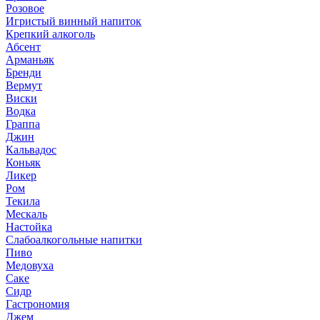
Розовое
Игристый винный напиток
Крепкий алкоголь
Абсент
Арманьяк
Бренди
Вермут
Виски
Водка
Граппа
Джин
Кальвадос
Коньяк
Ликер
Ром
Текила
Мескаль
Настойка
Слабоалкогольные напитки
Пиво
Медовуха
Саке
Сидр
Гастрономия
Джем