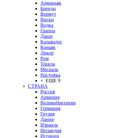
Арманьяк
Бренди
Вермут
Виски
Водка
Граппа
Джин
Кальвадос
Коньяк
Ликер
Ром
Текила
Мескаль
Настойка
+ ЕЩЕ 9
СТРАНА
Россия
Армения
Великобритания
Германия
Грузия
Дания
Израиль
Ирландия
Испания