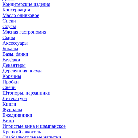
Кондитерские изделия
Консервация
Масло оливковое
Снеки
Соусы
Мясная гастрономия
Сыры
Аксессуары
Бокалы
Вазы, банки
Ведёрки
Декантеры
Деревянная посуда
Корзины
Пробки
Свечи
Штопоры, нарзанники
Литература
Книги
Журналы
Ежеднивники
Вино
Игристые вина и шампанское
Крепкий алкоголь
Слабоалкогольные напитки