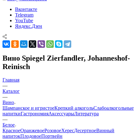
Вконтакте
Telegram
YouTube
Яндекс.Дзен
Вино Spiegel Zierfandler, Johanneshof-
Reinisch
Главная
—
Каталог
—
Вино
Шампанское и игристое
Крепкий алкоголь
Слабоалкогольные
напитки
Гастрономия
Аксессуары
Литература
—
Белое
Красное
Оранжевое
Розовое
Херес
Десертное
Винный
напиток
Плодовое
Портвейн