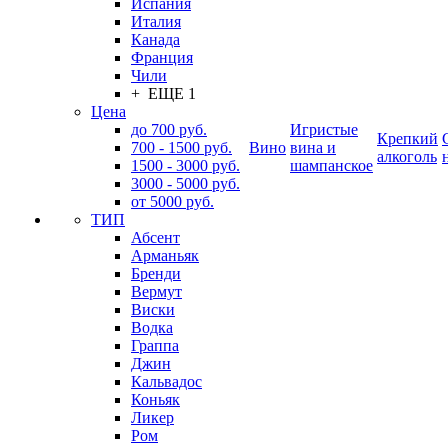
Испания
Италия
Канада
Франция
Чили
+ ЕЩЕ 1
Цена
до 700 руб.
Игристые
Крепкий
700 - 1500 руб.
Вино
вина и
алкоголь
1500 - 3000 руб.
шампанское
3000 - 5000 руб.
от 5000 руб.
ТИП
Абсент
Арманьяк
Бренди
Вермут
Виски
Водка
Граппа
Джин
Кальвадос
Коньяк
Ликер
Ром