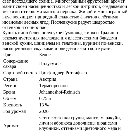
свет восходящего солнца. Многогранный фруктовый аромат
манит своей насыщенностью и лёгкой интригой, создаваемой
мягкими оттенками манго и персика. Живой и многогранный
вкус восхищает природной сладостью фруктов с лёгкими
нюансами лесных ягод. Послевкусие радует щедростью
оттенков и сочностью.
Купить вино белое полусухое Гумпольдскирхен Традишн
рекомендуется для наслаждения классическими блюдами
венской кухни, шницелем из телятины, курицей по-венски,
насыщенными закусками и блюдами азиатской кухни.
Цвет
Белое
Содержание
Полусухое
сахара
Сортовой состав
Цирфандлер Ротгифлер
Страна
Австрия
Регион
Терменрегион
Бренд
Johanneshof-Reinisch
Объем
0.75 л
Крепость
13 %
Год урожая
2020
четкие оттенки груши, манго, маракуйи,
личи и абрикоса дополнены нюансами
Аромат
клубники, оттенками цветочного меда и