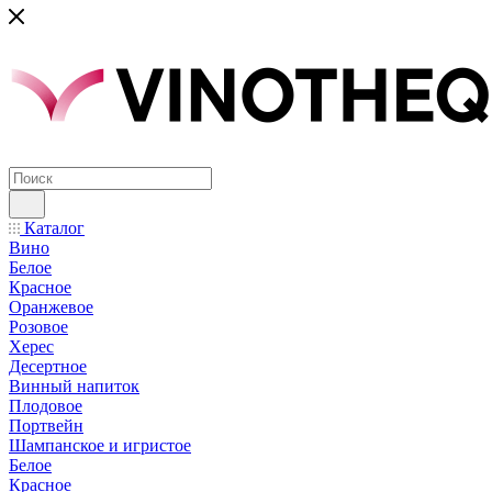
Каталог
Вино
Белое
Красное
Оранжевое
Розовое
Херес
Десертное
Винный напиток
Плодовое
Портвейн
Шампанское и игристое
Белое
Красное