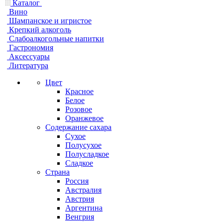
Каталог
Вино
Шампанское и игристое
Крепкий алкоголь
Слабоалкогольные напитки
Гастрономия
Аксессуары
Литература
Цвет
Красное
Белое
Розовое
Оранжевое
Содержание сахара
Сухое
Полусухое
Полусладкое
Сладкое
Страна
Россия
Австралия
Австрия
Аргентина
Венгрия