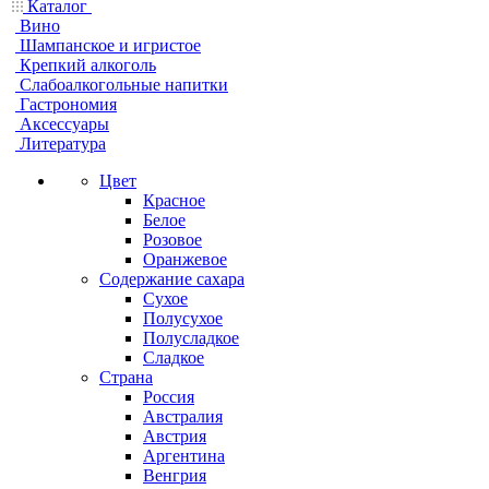
Каталог
Вино
Шампанское и игристое
Крепкий алкоголь
Слабоалкогольные напитки
Гастрономия
Аксессуары
Литература
Цвет
Красное
Белое
Розовое
Оранжевое
Содержание сахара
Сухое
Полусухое
Полусладкое
Сладкое
Страна
Россия
Австралия
Австрия
Аргентина
Венгрия