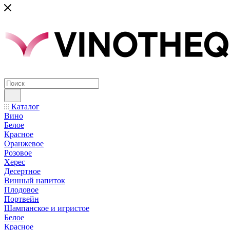
Каталог
Вино
Белое
Красное
Оранжевое
Розовое
Херес
Десертное
Винный напиток
Плодовое
Портвейн
Шампанское и игристое
Белое
Красное