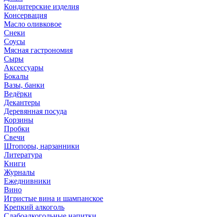
Кондитерские изделия
Консервация
Масло оливковое
Снеки
Соусы
Мясная гастрономия
Сыры
Аксессуары
Бокалы
Вазы, банки
Ведёрки
Декантеры
Деревянная посуда
Корзины
Пробки
Свечи
Штопоры, нарзанники
Литература
Книги
Журналы
Ежеднивники
Вино
Игристые вина и шампанское
Крепкий алкоголь
Слабоалкогольные напитки