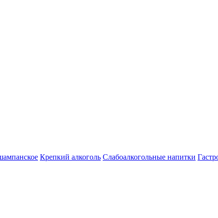
шампанское
Крепкий алкоголь
Слабоалкогольные напитки
Гастр