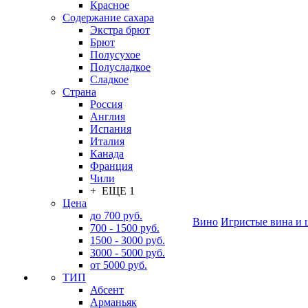
Красное
Содержание сахара
Экстра брют
Брют
Полусухое
Полусладкое
Сладкое
Страна
Россия
Англия
Испания
Италия
Канада
Франция
Чили
+ ЕЩЕ 1
Цена
до 700 руб.
Вино
Игристые вина и 
700 - 1500 руб.
1500 - 3000 руб.
3000 - 5000 руб.
от 5000 руб.
ТИП
Абсент
Арманьяк