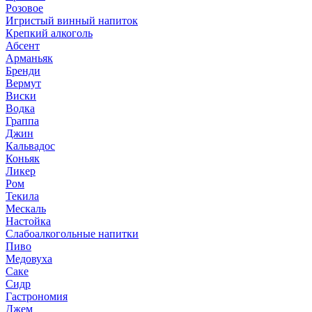
Розовое
Игристый винный напиток
Крепкий алкоголь
Абсент
Арманьяк
Бренди
Вермут
Виски
Водка
Граппа
Джин
Кальвадос
Коньяк
Ликер
Ром
Текила
Мескаль
Настойка
Слабоалкогольные напитки
Пиво
Медовуха
Саке
Сидр
Гастрономия
Джем