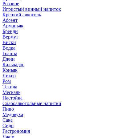
Розовое
Игристый винный напиток
Крепкий алкоголь
Абсент
Арманьяк
Бренди
Вермут
Виски
Водка
Граппа
Джин
Кальвадос
Коньяк
Ликер
Ром
Текила
Мескаль
Настойка
Слабоалкогольные напитки
Пиво
Медовуха
Саке
Сидр
Гастрономия
Джем