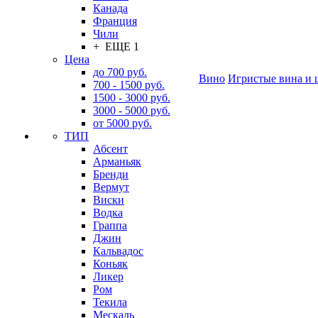
Канада
Франция
Чили
+ ЕЩЕ 1
Цена
до 700 руб.
Вино
Игристые вина и 
700 - 1500 руб.
1500 - 3000 руб.
3000 - 5000 руб.
от 5000 руб.
ТИП
Абсент
Арманьяк
Бренди
Вермут
Виски
Водка
Граппа
Джин
Кальвадос
Коньяк
Ликер
Ром
Текила
Мескаль