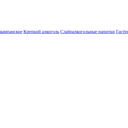
шампанское
Крепкий алкоголь
Слабоалкогольные напитки
Гастр