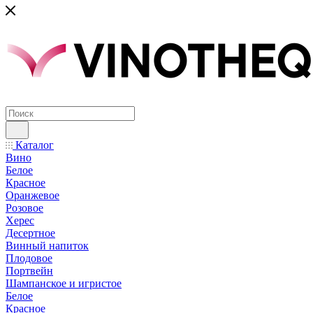
Каталог
Вино
Белое
Красное
Оранжевое
Розовое
Херес
Десертное
Винный напиток
Плодовое
Портвейн
Шампанское и игристое
Белое
Красное