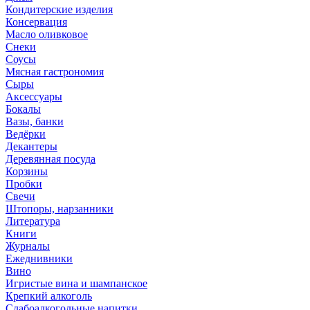
Кондитерские изделия
Консервация
Масло оливковое
Снеки
Соусы
Мясная гастрономия
Сыры
Аксессуары
Бокалы
Вазы, банки
Ведёрки
Декантеры
Деревянная посуда
Корзины
Пробки
Свечи
Штопоры, нарзанники
Литература
Книги
Журналы
Ежеднивники
Вино
Игристые вина и шампанское
Крепкий алкоголь
Слабоалкогольные напитки