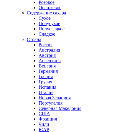
Розовое
Оранжевое
Содержание сахара
Сухое
Полусухое
Полусладкое
Сладкое
Страна
Россия
Австралия
Австрия
Аргентина
Венгрия
Германия
Греция
Грузия
Испания
Италия
Новая Зеландия
Португалия
Северная Македония
США
Франция
Чили
ЮАР