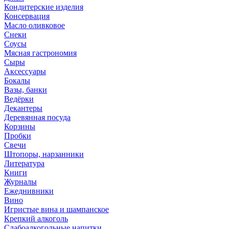
Кондитерские изделия
Консервация
Масло оливковое
Снеки
Соусы
Мясная гастрономия
Сыры
Аксессуары
Бокалы
Вазы, банки
Ведёрки
Декантеры
Деревянная посуда
Корзины
Пробки
Свечи
Штопоры, нарзанники
Литература
Книги
Журналы
Ежеднивники
Вино
Игристые вина и шампанское
Крепкий алкоголь
Слабоалкогольные напитки