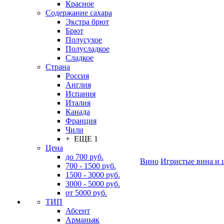
Красное
Содержание сахара
Экстра брют
Брют
Полусухое
Полусладкое
Сладкое
Страна
Россия
Англия
Испания
Италия
Канада
Франция
Чили
+ ЕЩЕ 1
Цена
до 700 руб.
Вино
Игристые вина и 
700 - 1500 руб.
1500 - 3000 руб.
3000 - 5000 руб.
от 5000 руб.
ТИП
Абсент
Арманьяк