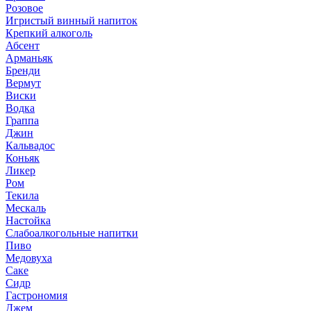
Розовое
Игристый винный напиток
Крепкий алкоголь
Абсент
Арманьяк
Бренди
Вермут
Виски
Водка
Граппа
Джин
Кальвадос
Коньяк
Ликер
Ром
Текила
Мескаль
Настойка
Слабоалкогольные напитки
Пиво
Медовуха
Саке
Сидр
Гастрономия
Джем