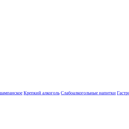
шампанское
Крепкий алкоголь
Слабоалкогольные напитки
Гастр