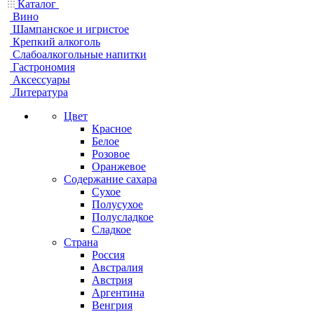
Каталог
Вино
Шампанское и игристое
Крепкий алкоголь
Слабоалкогольные напитки
Гастрономия
Аксессуары
Литература
Цвет
Красное
Белое
Розовое
Оранжевое
Содержание сахара
Сухое
Полусухое
Полусладкое
Сладкое
Страна
Россия
Австралия
Австрия
Аргентина
Венгрия