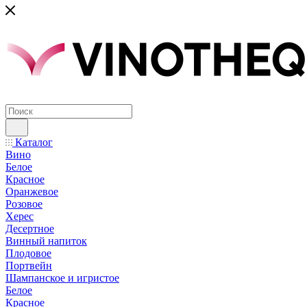
Каталог
Вино
Белое
Красное
Оранжевое
Розовое
Херес
Десертное
Винный напиток
Плодовое
Портвейн
Шампанское и игристое
Белое
Красное