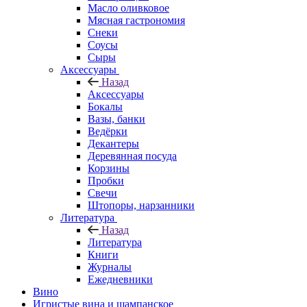
Масло оливковое
Мясная гастрономия
Снеки
Соусы
Сыры
Аксессуары
Назад
Аксессуары
Бокалы
Вазы, банки
Ведёрки
Декантеры
Деревянная посуда
Корзины
Пробки
Свечи
Штопоры, нарзанники
Литература
Назад
Литература
Книги
Журналы
Ежедневники
Вино
Игристые вина и шампанское