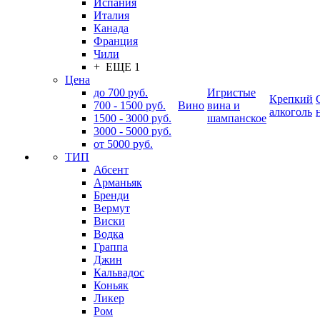
Испания
Италия
Канада
Франция
Чили
+ ЕЩЕ 1
Цена
до 700 руб.
Игристые
Крепкий
700 - 1500 руб.
Вино
вина и
алкоголь
1500 - 3000 руб.
шампанское
3000 - 5000 руб.
от 5000 руб.
ТИП
Абсент
Арманьяк
Бренди
Вермут
Виски
Водка
Граппа
Джин
Кальвадос
Коньяк
Ликер
Ром