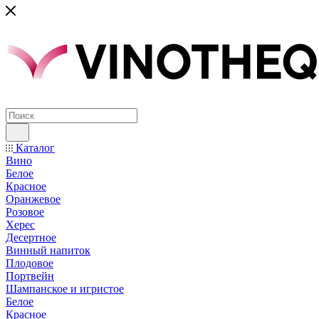
Каталог
Вино
Белое
Красное
Оранжевое
Розовое
Херес
Десертное
Винный напиток
Плодовое
Портвейн
Шампанское и игристое
Белое
Красное