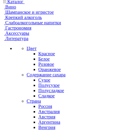
Каталог
Вино
Шампанское и игристое
Крепкий алкоголь
Слабоалкогольные напитки
Гастрономия
Аксессуары
Литература
Цвет
Красное
Белое
Розовое
Оранжевое
Содержание сахара
Сухое
Полусухое
Полусладкое
Сладкое
Страна
Россия
Австралия
Австрия
Аргентина
Венгрия