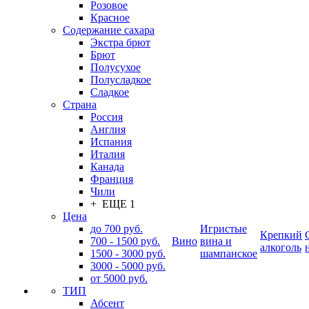
Розовое
Красное
Содержание сахара
Экстра брют
Брют
Полусухое
Полусладкое
Сладкое
Страна
Россия
Англия
Испания
Италия
Канада
Франция
Чили
+ ЕЩЕ 1
Цена
до 700 руб.
Игристые
Крепкий
700 - 1500 руб.
Вино
вина и
алкоголь
1500 - 3000 руб.
шампанское
3000 - 5000 руб.
от 5000 руб.
ТИП
Абсент