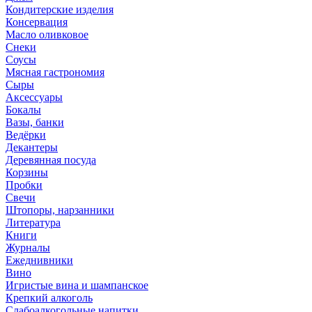
Кондитерские изделия
Консервация
Масло оливковое
Снеки
Соусы
Мясная гастрономия
Сыры
Аксессуары
Бокалы
Вазы, банки
Ведёрки
Декантеры
Деревянная посуда
Корзины
Пробки
Свечи
Штопоры, нарзанники
Литература
Книги
Журналы
Ежеднивники
Вино
Игристые вина и шампанское
Крепкий алкоголь
Слабоалкогольные напитки