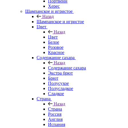
Портвейн
Херес
Шампанское и игристое
Назад
Шампанское и игристое
Цвет
Назад
Цвет
Белое
Розовое
Красное
Содержание сахара
Назад
Содержание сахара
Экстра брют
Брют
Полусухое
Полусладкое
Сладкое
Страна
Назад
Страна
Россия
Англия
Испания