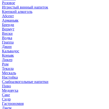
Розовое
Игристый винный напиток
Крепкий алкоголь
Абсент
Арманьяк
Бренди
Вермут
Виски
Водка
Граппа
Джин
Кальвадос
Коньяк
Ликер
Ром
Текила
Мескаль
Настойка
Слабоалкогольные напитки
Пиво
Медовуха
Саке
Сидр
Гастрономия
Джем