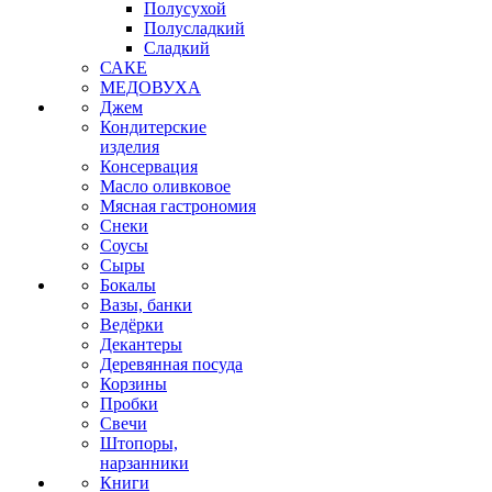
Полусухой
Полусладкий
Сладкий
САКЕ
МЕДОВУХА
Джем
Кондитерские
изделия
Консервация
Масло оливковое
Мясная гастрономия
Снеки
Соусы
Сыры
Бокалы
Вазы, банки
Ведёрки
Декантеры
Деревянная посуда
Корзины
Пробки
Свечи
Штопоры,
нарзанники
Книги