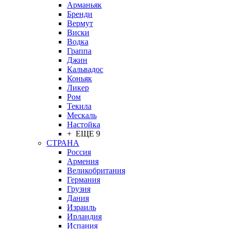
Арманьяк
Бренди
Вермут
Виски
Водка
Граппа
Джин
Кальвадос
Коньяк
Ликер
Ром
Текила
Мескаль
Настойка
+ ЕЩЕ 9
СТРАНА
Россия
Армения
Великобритания
Германия
Грузия
Дания
Израиль
Ирландия
Испания