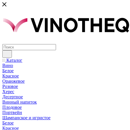
Каталог
Вино
Белое
Красное
Оранжевое
Розовое
Херес
Десертное
Винный напиток
Плодовое
Портвейн
Шампанское и игристое
Белое
Красное