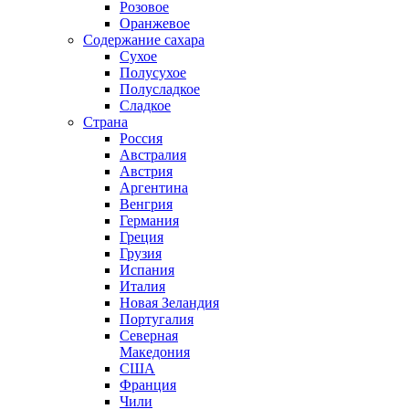
Розовое
Оранжевое
Содержание сахара
Сухое
Полусухое
Полусладкое
Сладкое
Страна
Россия
Австралия
Австрия
Аргентина
Венгрия
Германия
Греция
Грузия
Испания
Италия
Новая Зеландия
Португалия
Северная
Македония
США
Франция
Чили