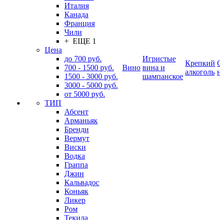
Италия
Канада
Франция
Чили
+ ЕЩЕ 1
Цена
до 700 руб.
Игристые
Крепкий
700 - 1500 руб.
Вино
вина и
алкоголь
1500 - 3000 руб.
шампанское
3000 - 5000 руб.
от 5000 руб.
ТИП
Абсент
Арманьяк
Бренди
Вермут
Виски
Водка
Граппа
Джин
Кальвадос
Коньяк
Ликер
Ром
Текила