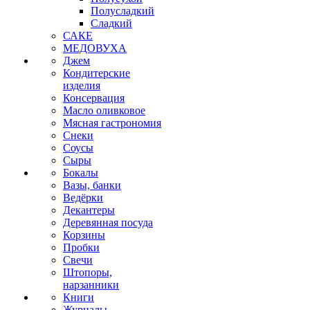
Полусладкий
Сладкий
САКЕ
МЕДОВУХА
Джем
Кондитерские
изделия
Консервация
Масло оливковое
Мясная гастрономия
Снеки
Соусы
Сыры
Бокалы
Вазы, банки
Ведёрки
Декантеры
Деревянная посуда
Корзины
Пробки
Свечи
Штопоры,
нарзанники
Книги
Журналы