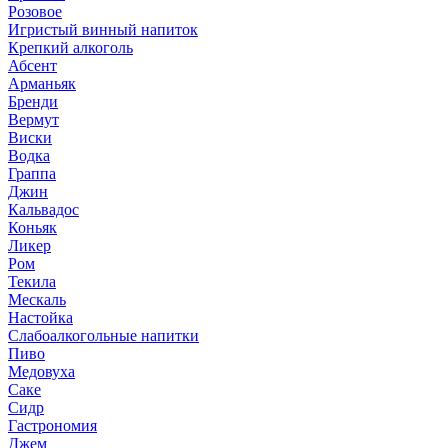
Розовое
Игристый винный напиток
Крепкий алкоголь
Абсент
Арманьяк
Бренди
Вермут
Виски
Водка
Граппа
Джин
Кальвадос
Коньяк
Ликер
Ром
Текила
Мескаль
Настойка
Слабоалкогольные напитки
Пиво
Медовуха
Саке
Сидр
Гастрономия
Джем