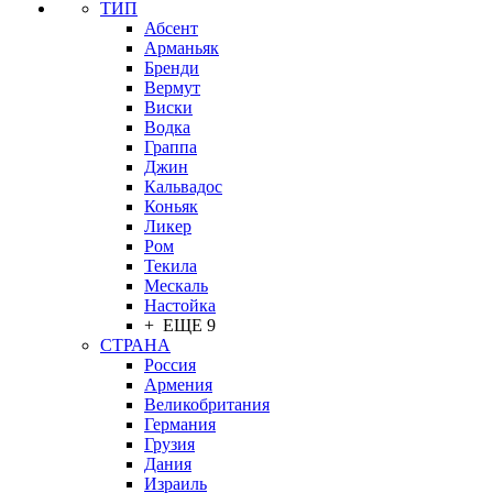
ТИП
Абсент
Арманьяк
Бренди
Вермут
Виски
Водка
Граппа
Джин
Кальвадос
Коньяк
Ликер
Ром
Текила
Мескаль
Настойка
+ ЕЩЕ 9
СТРАНА
Россия
Армения
Великобритания
Германия
Грузия
Дания
Израиль