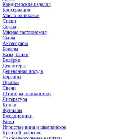
Кондитерские изделия
Консервация
Масло оливковое
Снеки
Соусы
Мясная гастрономия
Сыры
Аксессуары
Бокалы
Вазы, банки
Ведёрки
Декантеры
Деревянная посуда
Корзины
Пробки
Свечи
Штопоры, нарзанники
Литература
Книги
Журналы
Ежеднивники
Вино
Игристые вина и шампанское
Крепкий алкоголь
Слабоалкогольные напитки