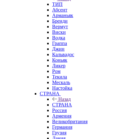
ТИП
Абсент
Арманьяк
Бренди
Вермут
Виски
Водка
Граппа
Джин
Кальвадос
Коньяк
Ликер
Ром
Текила
Мескаль
Настойка
СТРАНА
Назад
СТРАНА
Россия
Армения
Великобритания
Германия
Грузия
Дания