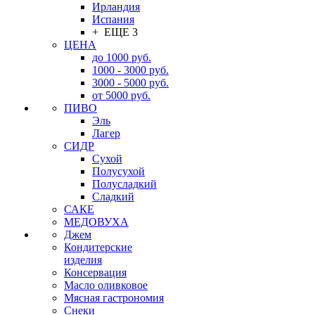
Ирландия
Испания
+ ЕЩЕ 3
ЦЕНА
до 1000 руб.
1000 - 3000 руб.
3000 - 5000 руб.
от 5000 руб.
ПИВО
Эль
Лагер
СИДР
Сухой
Полусухой
Полусладкий
Сладкий
САКЕ
МЕДОВУХА
Джем
Кондитерские
изделия
Консервация
Масло оливковое
Мясная гастрономия
Снеки