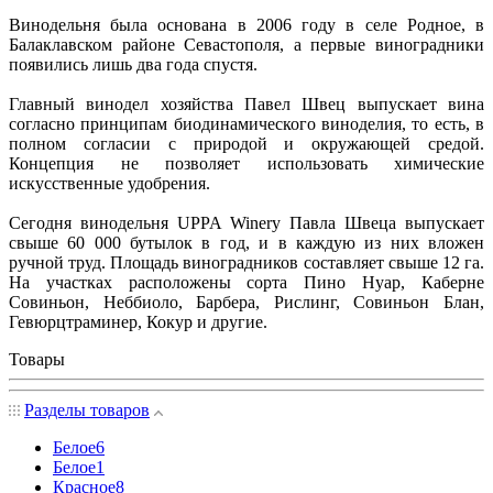
Винодельня была основана в 2006 году в селе Родное, в
Балаклавском районе Севастополя, а первые виноградники
появились лишь два года спустя.
Главный винодел хозяйства Павел Швец выпускает вина
согласно принципам биодинамического виноделия, то есть, в
полном согласии с природой и окружающей средой.
Концепция не позволяет использовать химические
искусственные удобрения.
Сегодня винодельня UPPA Winery Павла Швеца выпускает
свыше 60 000 бутылок в год, и в каждую из них вложен
ручной труд. Площадь виноградников составляет свыше 12 га.
На участках расположены сорта Пино Нуар, Каберне
Совиньон, Неббиоло, Барбера, Рислинг, Совиньон Блан,
Гевюрцтраминер, Кокур и другие.
Товары
Разделы товаров
Белое
6
Белое
1
Красное
8