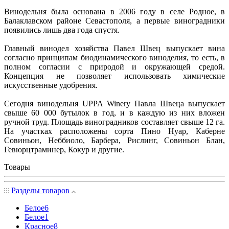
Винодельня была основана в 2006 году в селе Родное, в
Балаклавском районе Севастополя, а первые виноградники
появились лишь два года спустя.
Главный винодел хозяйства Павел Швец выпускает вина
согласно принципам биодинамического виноделия, то есть, в
полном согласии с природой и окружающей средой.
Концепция не позволяет использовать химические
искусственные удобрения.
Сегодня винодельня UPPA Winery Павла Швеца выпускает
свыше 60 000 бутылок в год, и в каждую из них вложен
ручной труд. Площадь виноградников составляет свыше 12 га.
На участках расположены сорта Пино Нуар, Каберне
Совиньон, Неббиоло, Барбера, Рислинг, Совиньон Блан,
Гевюрцтраминер, Кокур и другие.
Товары
Разделы товаров
Белое
6
Белое
1
Красное
8