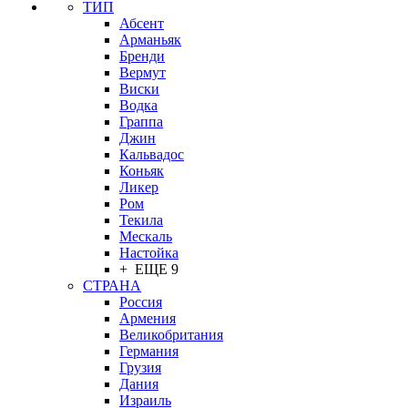
ТИП
Абсент
Арманьяк
Бренди
Вермут
Виски
Водка
Граппа
Джин
Кальвадос
Коньяк
Ликер
Ром
Текила
Мескаль
Настойка
+ ЕЩЕ 9
СТРАНА
Россия
Армения
Великобритания
Германия
Грузия
Дания
Израиль