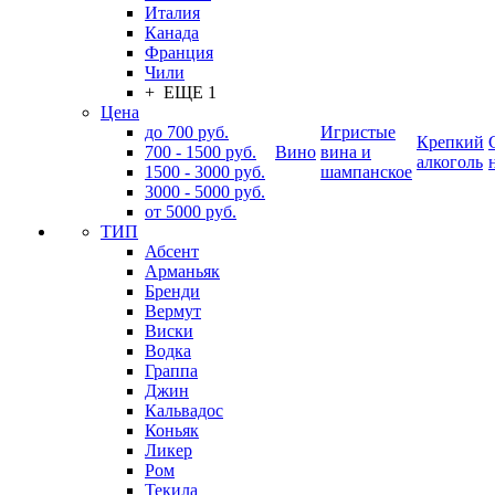
Италия
Канада
Франция
Чили
+ ЕЩЕ 1
Цена
до 700 руб.
Игристые
Крепкий
700 - 1500 руб.
Вино
вина и
алкоголь
1500 - 3000 руб.
шампанское
3000 - 5000 руб.
от 5000 руб.
ТИП
Абсент
Арманьяк
Бренди
Вермут
Виски
Водка
Граппа
Джин
Кальвадос
Коньяк
Ликер
Ром
Текила