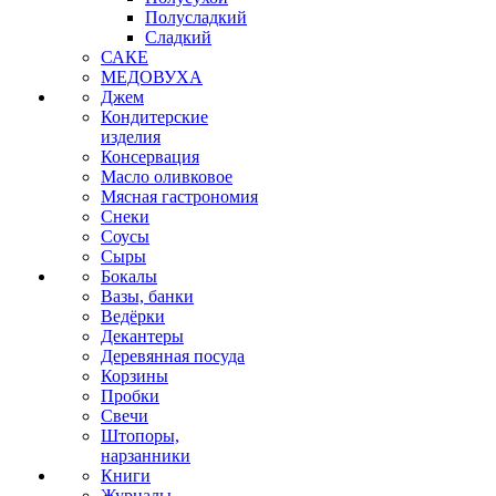
Полусладкий
Сладкий
САКЕ
МЕДОВУХА
Джем
Кондитерские
изделия
Консервация
Масло оливковое
Мясная гастрономия
Снеки
Соусы
Сыры
Бокалы
Вазы, банки
Ведёрки
Декантеры
Деревянная посуда
Корзины
Пробки
Свечи
Штопоры,
нарзанники
Книги
Журналы