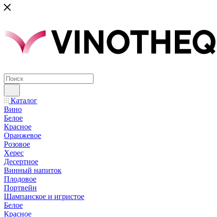
Каталог
Вино
Белое
Красное
Оранжевое
Розовое
Херес
Десертное
Винный напиток
Плодовое
Портвейн
Шампанское и игристое
Белое
Красное