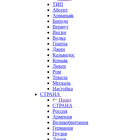
ТИП
Абсент
Арманьяк
Бренди
Вермут
Виски
Водка
Граппа
Джин
Кальвадос
Коньяк
Ликер
Ром
Текила
Мескаль
Настойка
СТРАНА
Назад
СТРАНА
Россия
Армения
Великобритания
Германия
Грузия
Дания