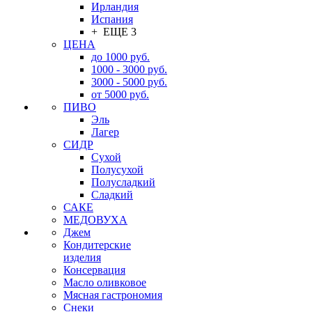
Ирландия
Испания
+ ЕЩЕ 3
ЦЕНА
до 1000 руб.
1000 - 3000 руб.
3000 - 5000 руб.
от 5000 руб.
ПИВО
Эль
Лагер
СИДР
Сухой
Полусухой
Полусладкий
Сладкий
САКЕ
МЕДОВУХА
Джем
Кондитерские
изделия
Консервация
Масло оливковое
Мясная гастрономия
Снеки