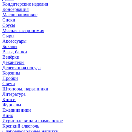
Кондитерские изделия
Консервация
Масло оливковое
Снеки
Соусы
Мясная гастрономия
Сыры
Аксессуары
Бокалы
Вазы, банки
Ведёрки
Декантеры
Деревянная посуда
Корзины
Пробки
Свечи
Штопоры, нарзанники
Литература
Книги
Журналы
Ежеднивники
Вино
Игристые вина и шампанское
Крепкий алкоголь
Слабоалкогольные напитки