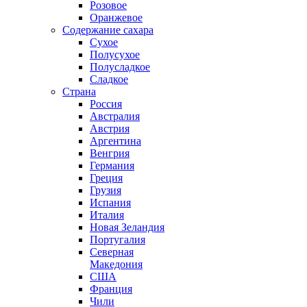
Розовое
Оранжевое
Содержание сахара
Сухое
Полусухое
Полусладкое
Сладкое
Страна
Россия
Австралия
Австрия
Аргентина
Венгрия
Германия
Греция
Грузия
Испания
Италия
Новая Зеландия
Португалия
Северная
Македония
США
Франция
Чили