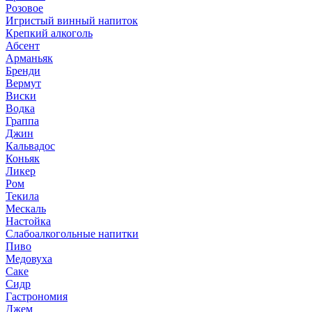
Розовое
Игристый винный напиток
Крепкий алкоголь
Абсент
Арманьяк
Бренди
Вермут
Виски
Водка
Граппа
Джин
Кальвадос
Коньяк
Ликер
Ром
Текила
Мескаль
Настойка
Слабоалкогольные напитки
Пиво
Медовуха
Саке
Сидр
Гастрономия
Джем